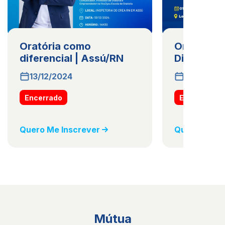
Oratória como
Oratória 
diferencial | Assú/RN
Diferencia
13/12/2024
01/10/202
Encerrado
Encerrado
Quero Me Inscrever
Quero Me In
Mútua